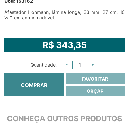
Cód:
153162
Afastador Hohmann, lâmina longa, 33 mm, 27 cm, 10
½ ", em aço inoxidável.
R$ 343,35
-
+
Quantidade:
FAVORITAR
COMPRAR
ORÇAR
CONHEÇA OUTROS PRODUTOS