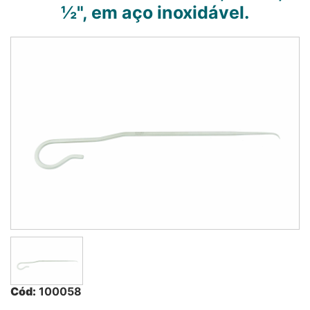
½", em aço inoxidável.
Cód:
100058