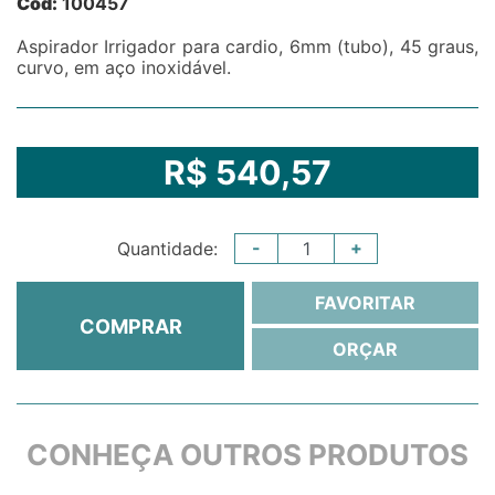
Cód:
100457
Aspirador Irrigador para cardio, 6mm (tubo), 45 graus,
curvo, em aço inoxidável.
R$ 540,57
-
+
Quantidade:
FAVORITAR
COMPRAR
ORÇAR
CONHEÇA OUTROS PRODUTOS