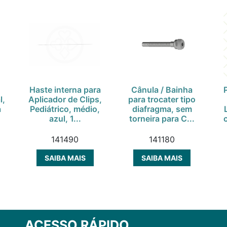
Haste interna para
Cânula / Bainha
l,
Aplicador de Clips,
para trocater tipo
a
Pediátrico, médio,
diafragma, sem
azul, 1...
torneira para C...
141490
141180
SAIBA MAIS
SAIBA MAIS
ACESSO RÁPIDO