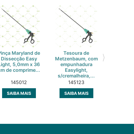
Pinça Maryland de
Tesoura de
Troca
Dissecção Easy
Metzenbaum, com
Obtura
Light, 5,0mm x 36
empunhadura
ponta p
cm de comprime...
Easylight,
para bai
s/cremalheira,...
diafr
145012
145123
142
SAIBA MAIS
SAIBA MAIS
SAIBA