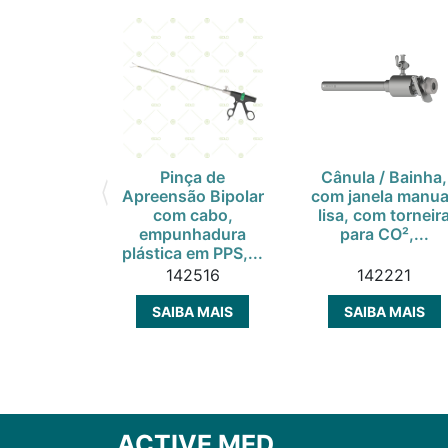
Pinça de
Cânula / Bainha,
Apreensão Bipolar
com janela manua
com cabo,
lisa, com torneir
empunhadura
para CO²,...
plástica em PPS,...
142516
142221
SAIBA MAIS
SAIBA MAIS
ACTIVE MED