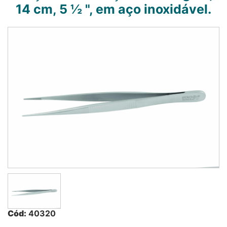
14 cm, 5 ½ ", em aço inoxidável.
Cód:
40320