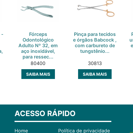
 -
Fórceps
Pinça para tecidos
Odontológico
e órgãos Babcock ,
u
Adulto Nº 32, em
com carbureto de
a,
aço inoxidável,
tungstênio...
para ressec...
80400
30813
SAIBA MAIS
SAIBA MAIS
ACESSO RÁPIDO
Home
Política de privacidade