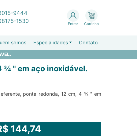
 3015-9444
 98175-1530
Entrar
Carrinho
uem somos
Especialidades
Contato
ÁVEL.
 ¾ " em aço inoxidável.
eferente, ponta redonda, 12 cm, 4 ¾ " em
R$ 144,74