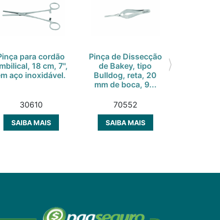
Pinça para cordão
Pinça de Dissecção
Porta 
mbilical, 18 cm, 7",
de Bakey, tipo
Mathi
em aço inoxidável.
Bulldog, reta, 20
carbur
mm de boca, 9...
tungstêni
14 c
30610
70552
50
SAIBA MAIS
SAIBA MAIS
SAIBA