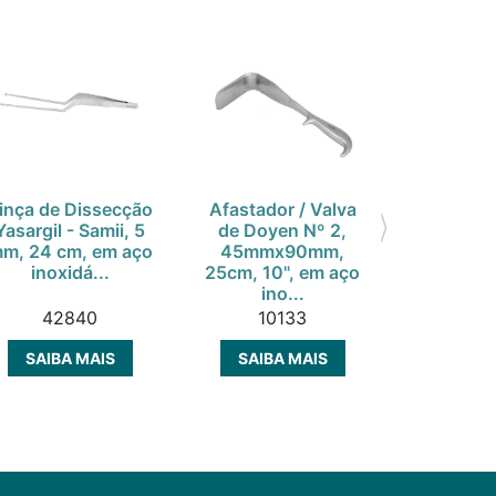
inça de Dissecção
Afastador / Valva
Pinça S
Yasargil - Samii, 5
de Doyen Nº 2,
ossos, 24
m, 24 cm, em aço
45mmx90mm,
em aço in
inoxidá...
25cm, 10", em aço
ino...
42840
10133
153
SAIBA MAIS
SAIBA MAIS
SAIBA