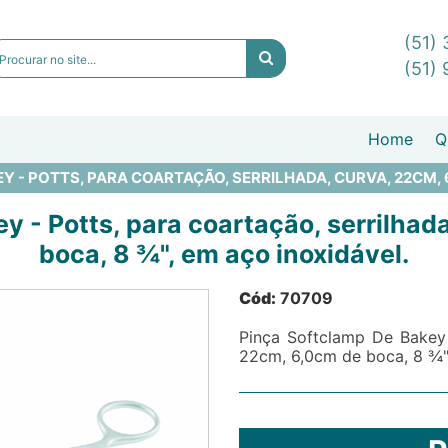
(51)
(51)
Home
Q
 - POTTS, PARA COARTAÇÃO, SERRILHADA, CURVA, 22CM, 6
y - Potts, para coartação, serrilhad
boca, 8 ¾", em aço inoxidável.
Cód:
70709
Pinça Softclamp De Bakey -
22cm, 6,0cm de boca, 8 ¾",