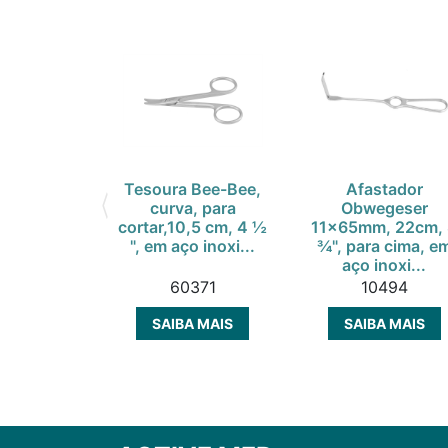
Tesoura Bee-Bee,
Afastador
curva, para
Obwegeser
cortar,10,5 cm, 4 ½
11x65mm, 22cm,
", em aço inoxi...
¾", para cima, e
aço inoxi...
60371
10494
SAIBA MAIS
SAIBA MAIS