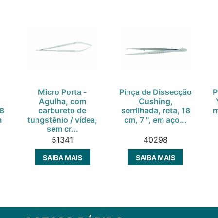
Micro Porta -
Pinça de Dissecção
P
Agulha, com
Cushing,
 8
carbureto de
serrilhada, reta, 18
m
m
tungstênio / vídea,
cm, 7 ", em aço...
sem cr...
51341
40298
SAIBA MAIS
SAIBA MAIS