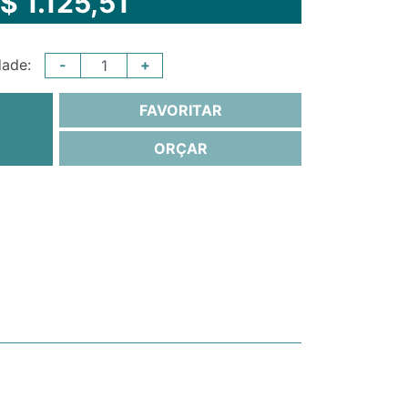
$ 1.125,51
-
+
dade:
FAVORITAR
ORÇAR