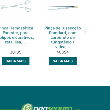
Pinça Hemostática
Pinça de Dissecção
Pinça He
Foerster, para
Standard, com
Roche
ólipos e curativos,
carbureto de
Carmalt, 
reta, lisa,...
tungstênio /
cm, 9 ½ "
vídea,...
30185
40854
30
SAIBA MAIS
SAIBA MAIS
SAIBA