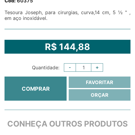
Cód:
60375
Tesoura Joseph, para cirurgias, curva,14 cm, 5 ½ " ,
em aço inoxidável.
R$ 144,88
-
+
Quantidade:
FAVORITAR
COMPRAR
ORÇAR
CONHEÇA OUTROS PRODUTOS