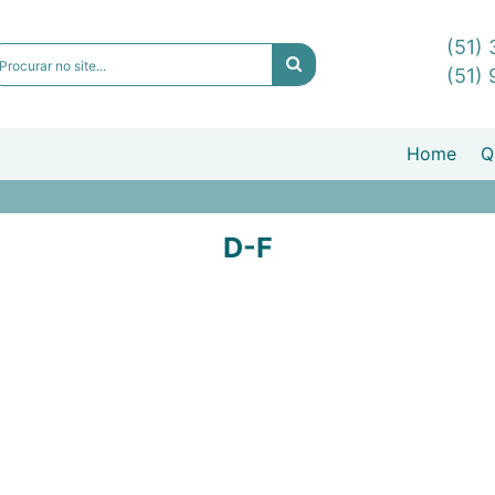
(51)
(51)
Home
Q
D-F