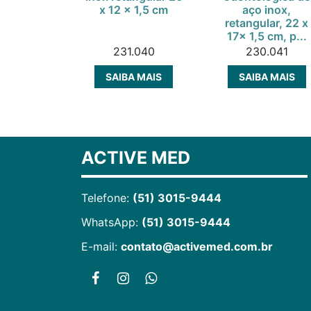
x 12 x 1,5 cm
aço inox,
retangular, 22 x
17x 1,5 cm, p...
231.040
230.041
SAIBA MAIS
SAIBA MAIS
ACTIVE MED
Telefone:
(51) 3015-9444
WhatsApp:
(51) 3015-9444
E-mail:
contato@activemed.com.br