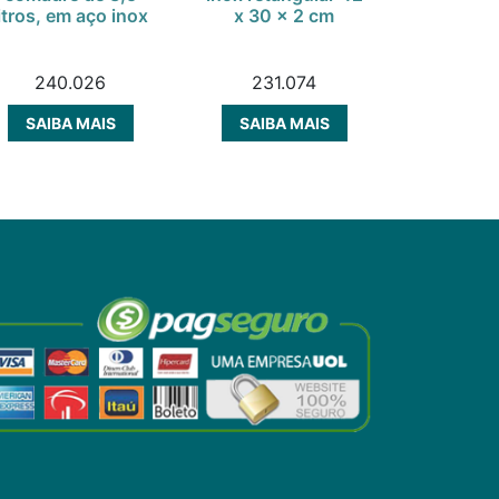
litros, em aço inox
x 30 x 2 cm
x 17 x
240.026
231.074
231
SAIBA MAIS
SAIBA MAIS
SAIBA