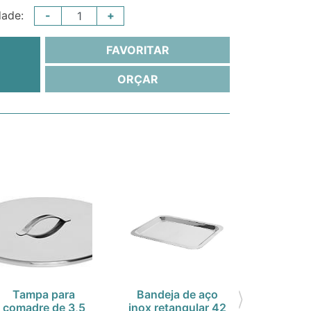
-
+
dade:
FAVORITAR
ORÇAR
Tampa para
Bandeja de aço
Bandeja
comadre de 3,5
inox retangular 42
inox reta