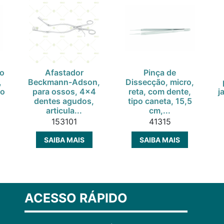
co
Afastador
Pinça de
,
Beckmann-Adson,
Dissecção, micro,
ço
para ossos, 4x4
reta, com dente,
j
dentes agudos,
tipo caneta, 15,5
articula...
cm,...
153101
41315
SAIBA MAIS
SAIBA MAIS
ACESSO RÁPIDO