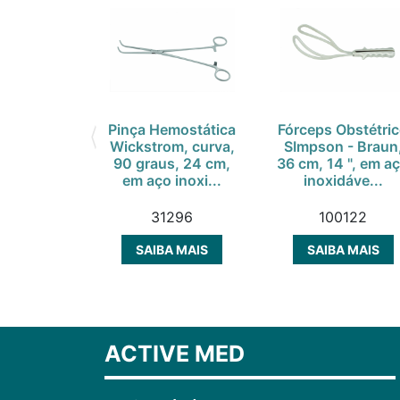
Pinça Hemostática
Fórceps Obstétri
Wickstrom, curva,
SImpson - Braun
90 graus, 24 cm,
36 cm, 14 ", em a
em aço inoxi...
inoxidáve...
31296
100122
SAIBA MAIS
SAIBA MAIS
ACTIVE MED