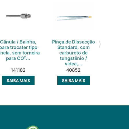
Cânula / Bainha,
Pinça de Dissecção
Afastador
para trocater tipo
Standard, com
Haste 
anela, sem torneira
carbureto de
100x70
para CO²...
tungstênio /
aço ino
vídea,...
141182
40852
10
SAIBA MAIS
SAIBA MAIS
SAIBA