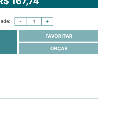
R$ 167,74
-
+
dade:
FAVORITAR
ORÇAR