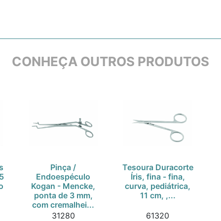
CONHEÇA OUTROS PRODUTOS
s
Pinça /
Tesoura Duracorte
25
Endoespéculo
Íris, fina - fina,
o
Kogan - Mencke,
curva, pediátrica,
ponta de 3 mm,
11 cm, ,...
com cremalhei...
31280
61320