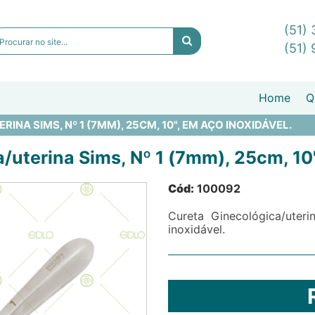
(51)
(51)
Home
Q
NA SIMS, Nº 1 (7MM), 25CM, 10", EM AÇO INOXIDÁVEL.
/uterina Sims, Nº 1 (7mm), 25cm, 10"
Cód:
100092
Cureta Ginecológica/uter
inoxidável.