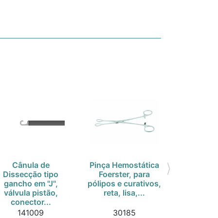
Cânula de
Pinça Hemostática
Osteót
Dissecção tipo
Foerster, para
Lambott
gancho em "J",
pólipos e curativos,
17cm , 6 
válvula pistão,
reta, lisa,...
inoxi
conector...
141009
30185
100