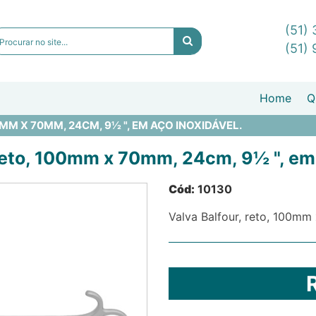
(51)
(51)
Home
Q
MM X 70MM, 24CM, 9½ ", EM AÇO INOXIDÁVEL.
 reto, 100mm x 70mm, 24cm, 9½ ", em 
Cód:
10130
Valva Balfour, reto, 100mm