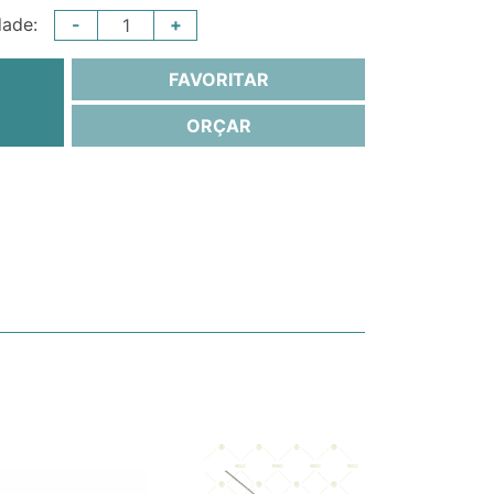
-
+
dade:
FAVORITAR
ORÇAR