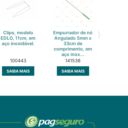
Clips, modelo
Empurrador de nó
Pinça par
EDLO, 11cm, em
Angulado 5mm x
nasal W
aço inoxidável.
33cm de
lado direi
comprimento, em
inoxid
aço inox...
100443
141538
30
SAIBA MAIS
SAIBA MAIS
SAIBA