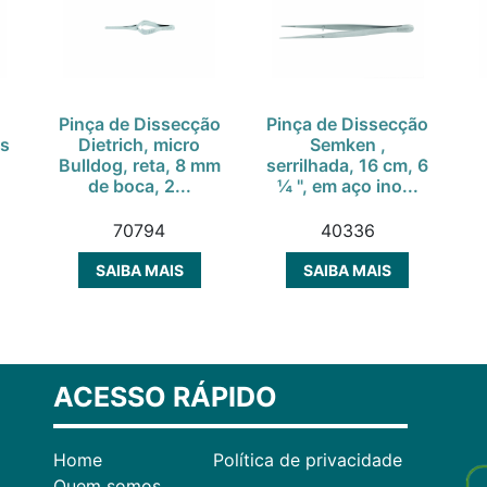
Pinça de Dissecção
Pinça de Dissecção
ns
Dietrich, micro
Semken ,
Bulldog, reta, 8 mm
serrilhada, 16 cm, 6
de boca, 2...
¼ ", em aço ino...
70794
40336
SAIBA MAIS
SAIBA MAIS
ACESSO RÁPIDO
Home
Política de privacidade
Quem somos