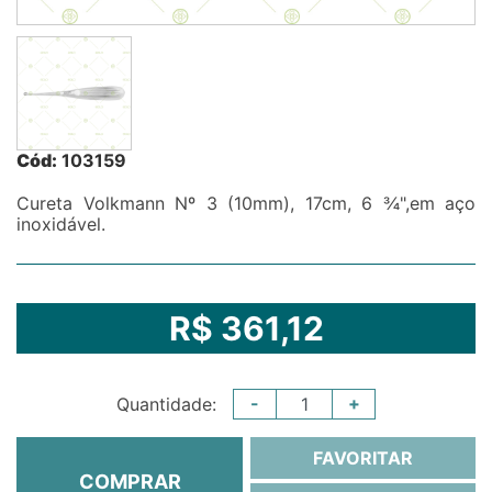
Cód:
103159
Cureta Volkmann Nº 3 (10mm), 17cm, 6 ¾",em aço
inoxidável.
R$ 361,12
-
+
Quantidade:
FAVORITAR
COMPRAR