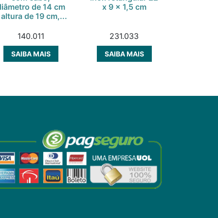
diâmetro de 14 cm
x 9 x 1,5 cm
com diâ
 altura de 19 cm,...
29 cm e 
140.011
231.033
141
SAIBA MAIS
SAIBA MAIS
SAIBA