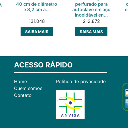
o,
40 cm de diâmetro
perfurado para
e 8,2 cm a...
autoclave em aço
e
inoxidável en...
131.048
212.872
SAIBA MAIS
SAIBA MAIS
ACESSO RÁPIDO
Home
Política de privacidade
Quem somos
Contato