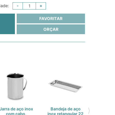
-
+
dade:
FAVORITAR
ORÇAR
Jarra de aço inox
Bandeja de aço
Tampa pa
com cabo,
inox retangular 22
de aço i