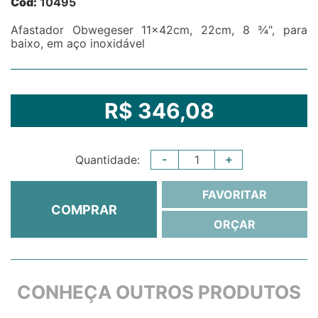
Cód:
10495
Afastador Obwegeser 11x42cm, 22cm, 8 ¾", para
baixo, em aço inoxidável
R$ 346,08
-
+
Quantidade:
FAVORITAR
COMPRAR
ORÇAR
CONHEÇA OUTROS PRODUTOS