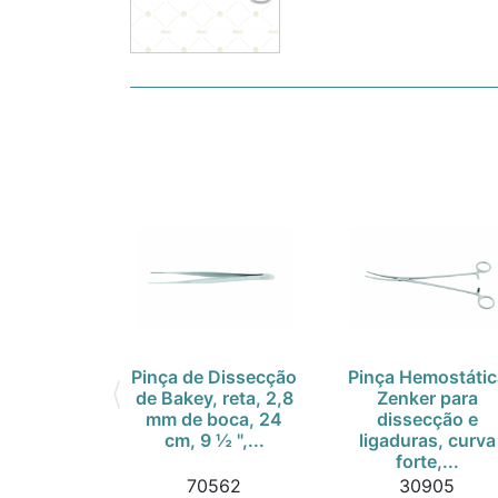
Pinça de Dissecção
Pinça Hemostátic
de Bakey, reta, 2,8
Zenker para
mm de boca, 24
dissecção e
cm, 9 ½ ",...
ligaduras, curva
forte,...
70562
30905