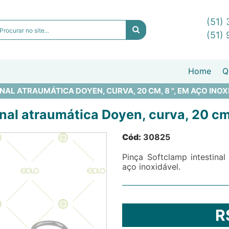
(51)
(51)
Home
Q
AL ATRAUMÁTICA DOYEN, CURVA, 20 CM, 8 ", EM AÇO INOX
nal atraumática Doyen, curva, 20 cm,
Cód:
30825
Pinça Softclamp intestina
aço inoxidável.
R