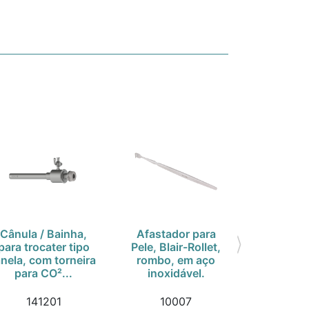
Cânula / Bainha,
Afastador para
Pinça He
para trocater tipo
Pele, Blair-Rollet,
Crile,
anela, com torneira
rombo, em aço
delicada,
para CO²...
inoxidável.
¼" , em 
141201
10007
30