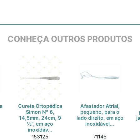
CONHEÇA OUTROS PRODUTOS
a
Cureta Ortopédica
Afastador Atrial,
Simon Nº 6,
pequeno, para o
14,5mm, 24cm, 9
lado direito, em aço
j
½", em aço
inoxidável...
inoxidáv...
153125
71145