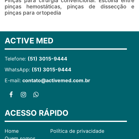
Pinças para cirurgia convencional. Escolha entre
pinças hemostáticas, pinças de dissecção e
pinças para ortopedia
ACTIVE MED
Telefone:
(51) 3015-9444
WhatsApp:
(51) 3015-9444
E-mail:
contato@activemed.com.br
ACESSO RÁPIDO
Home
Política de privacidade
Quem somos